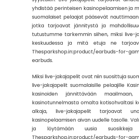
yhdistää perinteisen kasinopelaamisen ja m
suomalaiset pelaajat pääsevät nauttimaan l
jotka tarjoavat jännitystä ja mahdollisu
tutustumme tarkemmin siihen, miksi live-ja
keskuudessa ja mitä etuja ne tarjoavat
Thesparkshop.in:product/earbuds-for-gam
earbuds.
Miksi live-jakajapelit ovat niin suosittuja su
live-jakajapelit suomalaisille pelaajille Ka
kasinoiden jännittävään maailmaan,
kasinotunnelmasta omalta kotisohvaltasi käs
alkaja, live-jakajapelit tarjoavat 
kasinopelaamisen aivan uudelle tasolle. V
ja löytämään uusia suosikkeja 
Thesparkshop.in:product/earbuds-for-gam