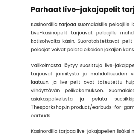
Parhaat live-jakajapelit tar
Kasinordilla tarjoaa suomalaisille pelaajille
Live-kasinopelit tarjoavat pelaajille ma
kotisohvalta käsin. Suoratoistettavat pelit
pelaajat voivat pelata oikeiden jakajien kans
Valikoimasta löytyy suosittuja live-jakajape
tarjoavat jännitystä ja mahdollisuuden vo
laatuun, ja live-pelit ovat toteutettu hu
viihdyttävän pelikokemuksen. Suomalais
asiakaspalvelusta ja pelata suosikkip
Thesparkshop.in:product/earbuds-for-gam
earbuds.
Kasinordilla tarjoaa live-jakajapelien lisäksi 