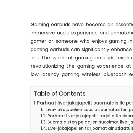
Gaming earbuds have become an essential
immersive audio experience and unmatche
gamer or someone who enjoys gaming in th
gaming earbuds can significantly enhance yo
into the world of gaming earbuds, explor
revolutionizing the gaming experience a
low-latency-gaming-wireless-bluetooth-e
Table of Contents
Parhaat live-jakajapelit suomalaisille pel
Live-jakajapelien suosio suomalaisten 
Parhaat live-jakajapelit tarjolla Kasinord
Suomalaisten pelaajien suosimat live-ja
Live-jakajapelien tarjoamat ainutlaatu