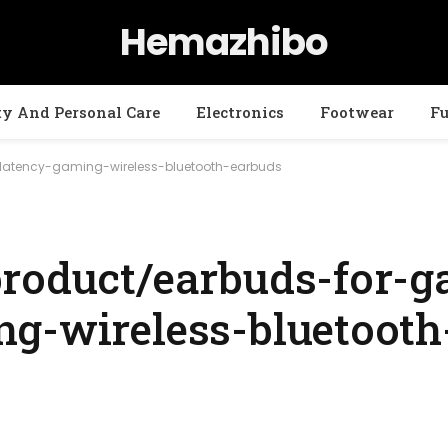
Hemazhibo
ty And Personal Care
Electronics
Footwear
Fu
latency-gaming-wireless-bluetooth-earbuds
product/earbuds-for-
ng-wireless-bluetooth