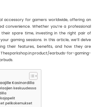
 accessory for gamers worldwide, offering an
d convenience. Whether you’re a professional
eir spare time, investing in the right pair of
ur gaming sessions. In this article, we’ll delve
ing their features, benefits, and how they are
t Thesparkshop.in:product/earbuds-for-gaming-
arbuds.
aajille Kasinordilla
pelaajien keskuudessa
illa
kajapelit
iset pelikokemukset