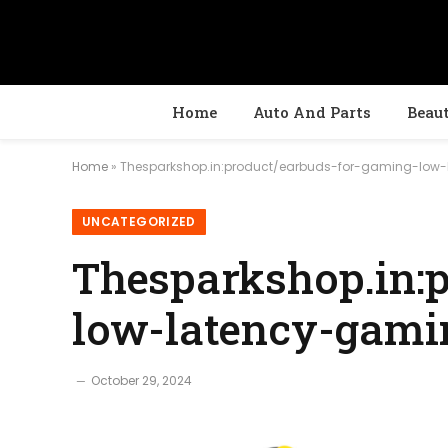
Home
Auto And Parts
Beau
Home
»
Thesparkshop.in:product/earbuds-for-gaming-low-
UNCATEGORIZED
Thesparkshop.in:
low-latency-gami
October 29, 2024