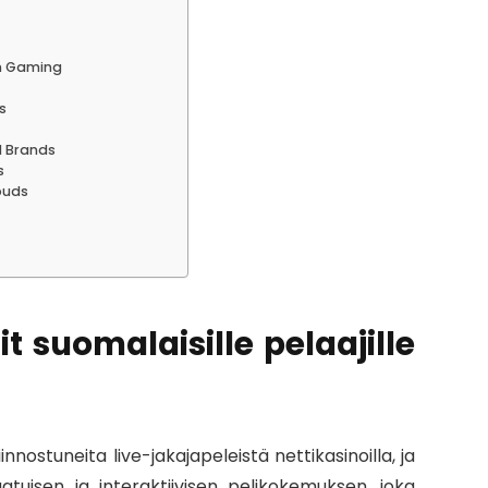
on Gaming
s
d Brands
s
buds
t suomalaisille pelaajille
ostuneita live-jakajapeleistä nettikasinoilla, ja
laatuisen ja interaktiivisen pelikokemuksen, joka