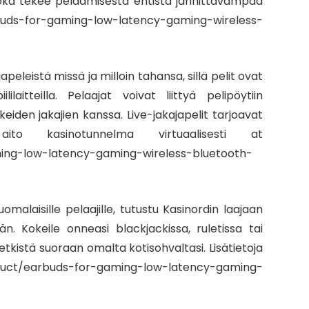
, joka tekee pelaamisesta entistä jännittävämpää
for-gaming-low-latency-gaming-wireless-
apeleistä missä ja milloin tahansa, sillä pelit ovat
laitteilla. Pelaajat voivat liittyä pelipöytiin
ikeiden jakajien kanssa. Live-jakajapelit tarjoavat
aito kasinotunnelma virtuaalisesti at
ing-low-latency-gaming-wireless-bluetooth-
uomalaisille pelaajille, tutustu Kasinordin laajaan
n. Kokeile onneasi blackjackissa, ruletissa tai
etkistä suoraan omalta kotisohvaltasi. Lisätietoja
roduct/earbuds-for-gaming-low-latency-gaming-