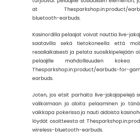
tarjoavat pelaajille sosiaalisen elementin
at Thesparkshop.in:product/earbuds-
bluetooth-earbuds.
Kasinordilla pelaajat voivat nauttia live-jakaj
saatavilla sekä tietokoneella että mobiili
reaaliaikaisesti ja pelata suosikkipelejään o
pelaajille mahdollisuuden kokea 
Thesparkshop.in:product/earbuds-for-gam
earbuds.
Joten, jos etsit parhaita live-jakajapelejä s
valikoimaan ja aloita pelaaminen jo tänää
vaikkapa pokerissa ja nauti aidoista kasinoh
löydät osoitteesta at Thesparkshop.in:p
wireless-bluetooth-earbuds.