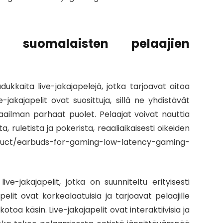
io suomalaisten pelaajien
adukkaita live-jakajapelejä, jotka tarjoavat aitoa
jakajapelit ovat suosittuja, sillä ne yhdistävät
aailman parhaat puolet. Pelaajat voivat nauttia
, ruletista ja pokerista, reaaliaikaisesti oikeiden
duct/earbuds-for-gaming-low-latency-gaming-
ve-jakajapelit, jotka on suunniteltu erityisesti
pelit ovat korkealaatuisia ja tarjoavat pelaajille
oa käsin. Live-jakajapelit ovat interaktiivisia ja