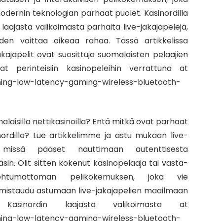
odernin teknologian parhaat puolet. Kasinordilla
aajasta valikoimasta parhaita live-jakajapelejä,
uden voittaa oikeaa rahaa. Tässä artikkelissa
kajapelit ovat suosittuja suomalaisten pelaajien
 perinteisiin kasinopeleihin verrattuna at
ing-low-latency-gaming-wireless-bluetooth-
omalaisilla nettikasinoilla? Entä mitkä ovat parhaat
sinordilla? Lue artikkelimme ja astu mukaan live-
 missä pääset nauttimaan autenttisesta
in. Olit sitten kokenut kasinopelaaja tai vasta-
unohtumattoman pelikokemuksen, joka vie
almistaudu astumaan live-jakajapelien maailmaan
Kasinordin laajasta valikoimasta at
ing-low-latency-gaming-wireless-bluetooth-