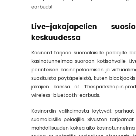
earbuds!
Live-jakajapelien suos
keskuudessa
Kasinord tarjoaa suomalaisille pelaajille la
kasinotunnelmaa suoraan kotisohvalle. Live-
perinteisen kasinopelaamisen ja virtuaalim
suosituista pöytäpeleistä, kuten blackjackista
jakajien kanssa at Thesparkshop.in:pro
wireless-bluetooth-earbuds.
Kasinordin valikoimasta löytyvät parhaat li
suomalaisille pelaajille. Sivuston tarjoamat 
mahdollisuuden kokea aito kasinotunnelma kot