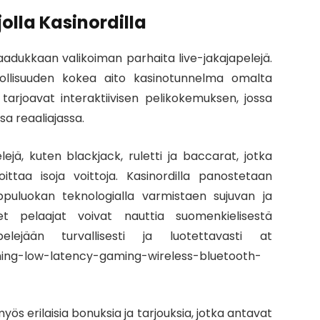
jolla Kasinordilla
 laadukkaan valikoiman parhaita live-jakajapelejä.
hdollisuuden kokea aito kasinotunnelma omalta
 tarjoavat interaktiivisen pelikokemuksen, jossa
sa reaaliajassa.
lejä, kuten blackjack, ruletti ja baccarat, jotka
ittaa isoja voittoja. Kasinordilla panostetaan
ippuluokan teknologialla varmistaen sujuvan ja
et pelaajat voivat nauttia suomenkielisestä
elejään turvallisesti ja luotettavasti at
ing-low-latency-gaming-wireless-bluetooth-
myös erilaisia bonuksia ja tarjouksia, jotka antavat